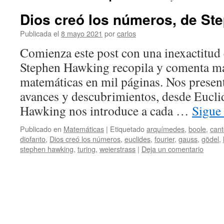
Dios creó los números, de St
Publicada el
8 mayo 2021
por
carlos
Comienza este post con una inexactitud e
Stephen Hawking recopila y comenta má
matemáticas en mil páginas. Nos present
avances y descubrimientos, desde Eucli
Hawking nos introduce a cada …
Sigue
Publicado en
Matemáticas
|
Etiquetado
arquímedes
,
boole
,
cant
diofanto
,
Dios creó los números
,
euclides
,
fourier
,
gauss
,
gödel
,
stephen hawking
,
turing
,
weierstrass
|
Deja un comentario