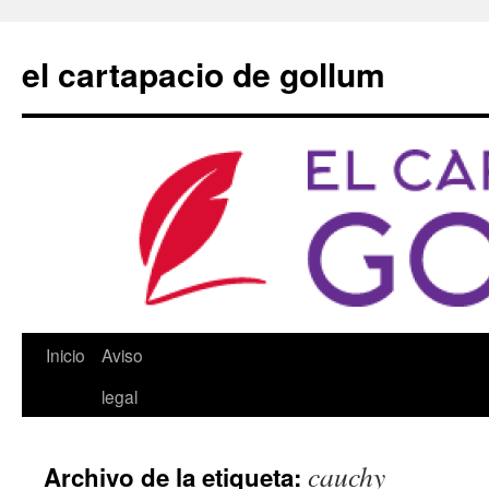
Saltar
al
el cartapacio de gollum
contenido
Inicio
Aviso
legal
cauchy
Archivo de la etiqueta: