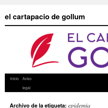
Saltar
al
el cartapacio de gollum
contenido
Inicio
Aviso
legal
epidemia
Archivo de la etiqueta: