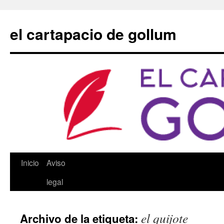
Saltar
al
el cartapacio de gollum
contenido
Inicio
Aviso
legal
el quijote
Archivo de la etiqueta: