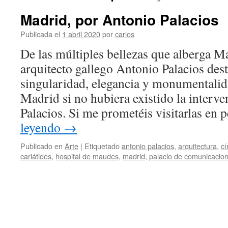
Madrid, por Antonio Palacios
Publicada el
1 abril 2020
por
carlos
De las múltiples bellezas que alberga Ma
arquitecto gallego Antonio Palacios des
singularidad, elegancia y monumentalida
Madrid si no hubiera existido la interve
Palacios. Si me prometéis visitarlas en
leyendo
→
Publicado en
Arte
|
Etiquetado
antonio palacios
,
arquitectura
,
cí
cariátides
,
hospital de maudes
,
madrid
,
palacio de comunicacio