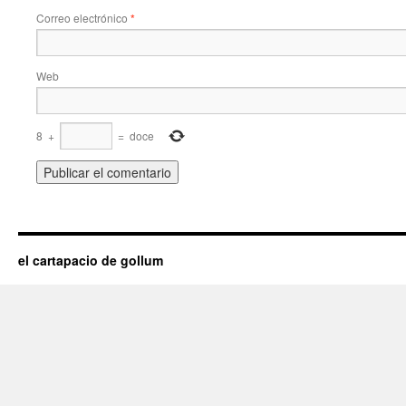
Correo electrónico
*
Web
8
+
=
doce
el cartapacio de gollum