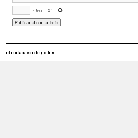
×
tres
=
27
el cartapacio de gollum