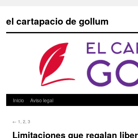
Saltar
al
el cartapacio de gollum
contenido
Inicio
Aviso legal
←
1, 2, 3
Limitaciones que regalan libe