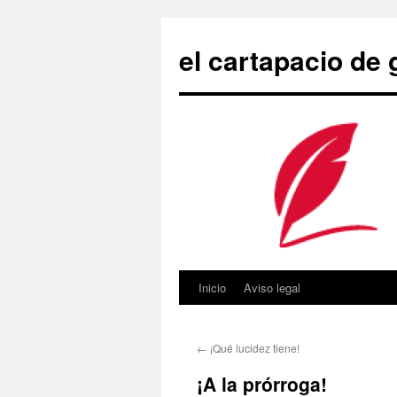
Saltar
al
el cartapacio de
contenido
Inicio
Aviso legal
←
¡Qué lucidez tiene!
¡A la prórroga!