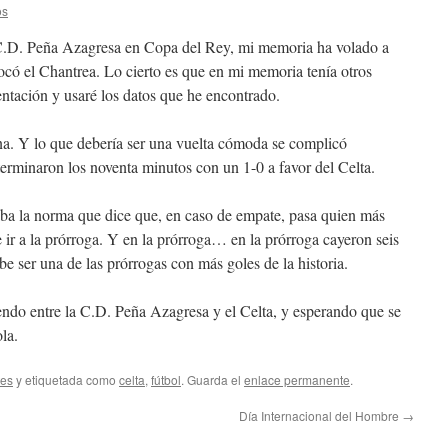
os
 C.D. Peña Azagresa en Copa del Rey, mi memoria ha volado a
tocó el Chantrea. Lo cierto es que en mi memoria tenía otros
ntación y usaré los datos que he encontrado.
a. Y lo que debería ser una vuelta cómoda se complicó
erminaron los noventa minutos con un 1-0 a favor del Celta.
ba la norma que dice que, en caso de empate, pasa quien más
ir a la prórroga. Y en la prórroga… en la prórroga cayeron seis
be ser una de las prórrogas con más goles de la historia.
ndo entre la C.D. Peña Azagresa y el Celta, y esperando que se
la.
tes
y etiquetada como
celta
,
fútbol
. Guarda el
enlace permanente
.
Día Internacional del Hombre
→