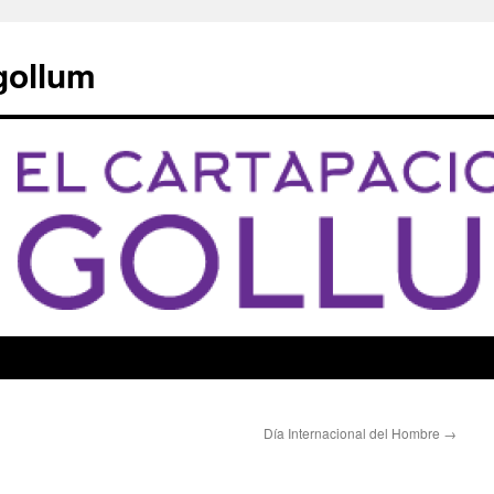
 gollum
Día Internacional del Hombre
→