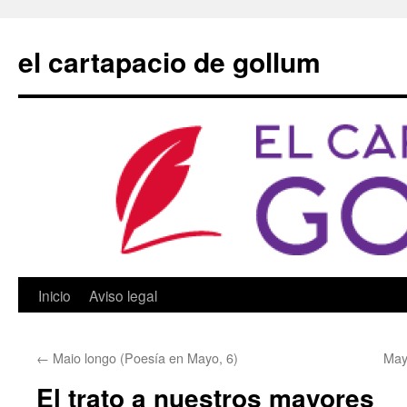
Saltar
al
el cartapacio de gollum
contenido
Inicio
Aviso legal
←
Maio longo (Poesía en Mayo, 6)
May
El trato a nuestros mayores