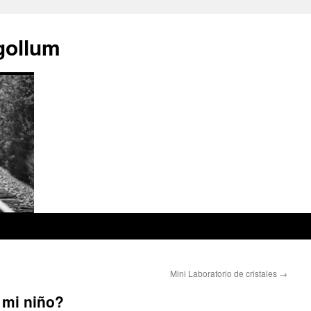
 gollum
Mini Laboratorio de cristales
→
 mi niño?