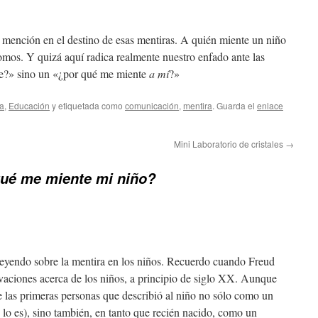
r mención en el destino de esas mentiras. A quién miente un niño
os. Y quizá aquí radica realmente nuestro enfado ante las
te?» sino un «¿por qué me miente
a mí
?»
a
,
Educación
y etiquetada como
comunicación
,
mentira
. Guarda el
enlace
Mini Laboratorio de cristales
→
qué me miente mi niño?
leyendo sobre la mentira en los niños. Recuerdo cuando Freud
vaciones acerca de los niños, a principio de siglo XX. Aunque
e las primeras personas que describió al niño no sólo como un
 lo es), sino también, en tanto que recién nacido, como un