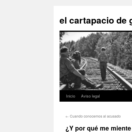
Saltar
al
el cartapacio de
contenido
Inicio
Aviso legal
←
Cuando conocemos al acusado
¿Y por qué me miente