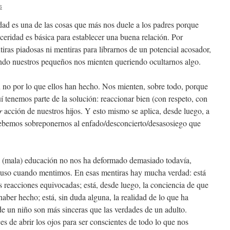
s
idad es una de las cosas que más nos duele a los padres porque
ceridad es básica para establecer una buena relación. Por
iras piadosas ni mentiras para librarnos de un potencial acosador,
ando nuestros pequeños nos mienten queriendo ocultarnos algo.
no por lo que ellos han hecho. Nos mienten, sobre todo, porque
í tenemos parte de la solución: reaccionar bien (con respeto, con
r
acción de nuestros hijos. Y esto mismo se aplica, desde luego, a
Debemos sobreponernos al enfado/desconcierto/desasosiego que
a (mala) educación no nos ha deformado demasiado todavía,
luso cuando mentimos. En esas mentiras hay mucha verdad: está
 reacciones equivocadas; está, desde luego, la conciencia de que
aber hecho; está, sin duda alguna, la realidad de lo que ha
de un niño son más sinceras que las verdades de un adulto.
 de abrir los ojos para ser conscientes de todo lo que nos