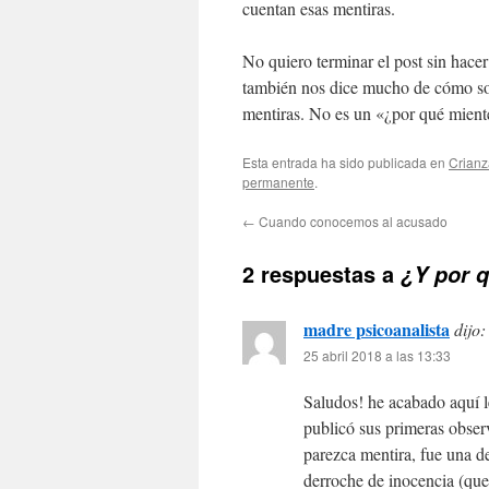
cuentan esas mentiras.
No quiero terminar el post sin hace
también nos dice mucho de cómo som
mentiras. No es un «¿por qué mien
Esta entrada ha sido publicada en
Crianz
permanente
.
←
Cuando conocemos al acusado
2 respuestas a
¿Y por 
madre psicoanalista
dijo:
25 abril 2018 a las 13:33
Saludos! he acabado aquí 
publicó sus primeras obser
parezca mentira, fue una d
derroche de inocencia (que