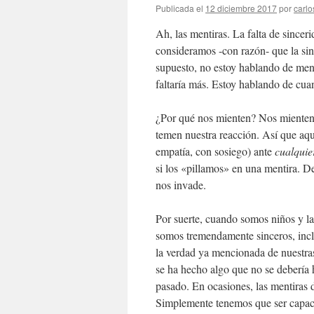
Publicada el
12 diciembre 2017
por
carlo
Ah, las mentiras. La falta de sincer
consideramos -con razón- que la sin
supuesto, no estoy hablando de ment
faltaría más. Estoy hablando de cu
¿Por qué nos mienten? Nos mienten 
temen nuestra reacción. Así que aqu
empatía, con sosiego) ante
cualquie
si los «pillamos» en una mentira. 
nos invade.
Por suerte, cuando somos niños y l
somos tremendamente sinceros, inc
la verdad ya mencionada de nuestras
se ha hecho algo que no se debería h
pasado. En ocasiones, las mentiras 
Simplemente tenemos que ser capaces