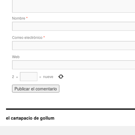
Nombre
*
Correo electrónico
*
Web
2
+
=
nueve
el cartapacio de gollum