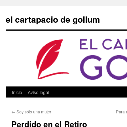
Saltar
al
el cartapacio de gollum
contenido
Inicio
Aviso legal
←
Soy sólo una mujer
Para 
Perdido en el Retiro