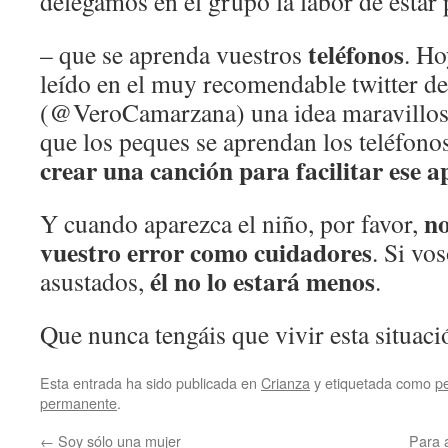
delegamos en el grupo la labor de estar 
teléfonos
– que se aprenda vuestros
. Ho
leído en el muy recomendable twitter 
(@VeroCamarzana) una idea maravillos
que los peques se aprendan los teléfonos
crear una canción para facilitar ese a
no
Y cuando aparezca el niño, por favor,
vuestro error como cuidadores
. Si vo
él no lo estará menos
asustados,
.
Que nunca tengáis que vivir esta situaci
Esta entrada ha sido publicada en
Crianza
y etiquetada como
p
permanente
.
←
Soy sólo una mujer
Para 