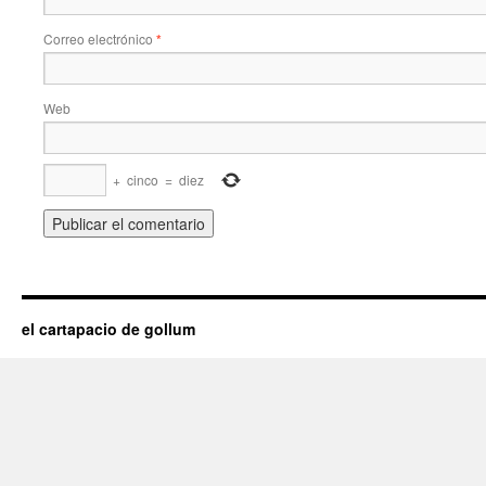
Correo electrónico
*
Web
+
cinco
=
diez
el cartapacio de gollum