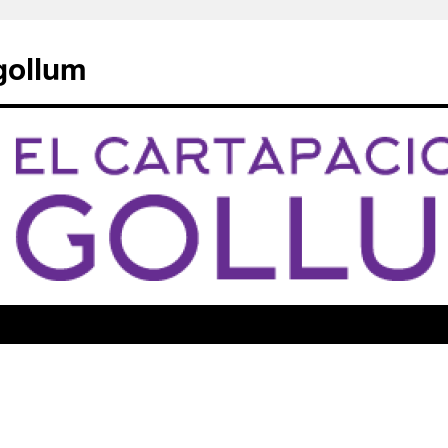
 gollum