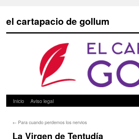
Saltar
al
el cartapacio de gollum
contenido
Inicio
Aviso legal
←
Para cuando perdemos los nervios
La Virgen de Tentudía