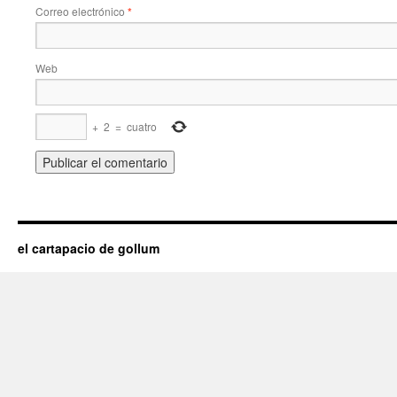
Correo electrónico
*
Web
+
2
=
cuatro
el cartapacio de gollum