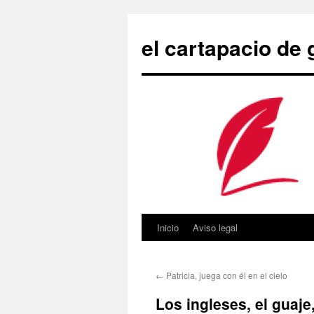
Saltar
al
el cartapacio de
contenido
Inicio
Aviso legal
←
Patricia, juega con él en el cielo
Los ingleses, el guaje,