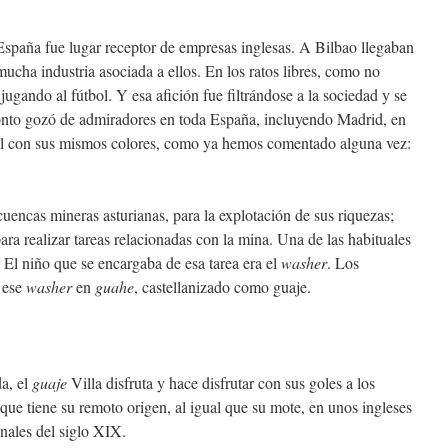
 España fue lugar receptor de empresas inglesas. A Bilbao llegaban
 mucha industria asociada a ellos. En los ratos libres, como no
jugando al fútbol. Y esa afición fue filtrándose a la sociedad y se
ronto gozó de admiradores en toda España, incluyendo Madrid, en
al con sus mismos colores, como ya hemos comentado alguna vez:
cuencas mineras asturianas, para la explotación de sus riquezas;
 para realizar tareas relacionadas con la mina. Una de las habituales
. El niño que se encargaba de esa tarea era el
washer
. Los
n ese
washer
en
guahe
, castellanizado como guaje.
da, el
guaje
Villa disfruta y hace disfrutar con sus goles a los
que tiene su remoto origen, al igual que su mote, en unos ingleses
inales del siglo XIX.