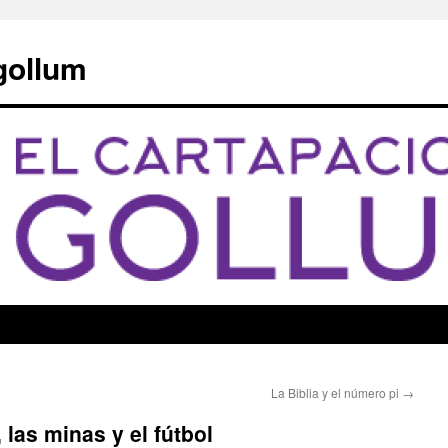
 gollum
La Biblia y el número pi
→
 las minas y el fútbol