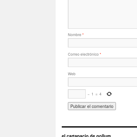
Nombre
*
Correo electrónico
*
Web
−
1
=
4
el cartapacio de gollum