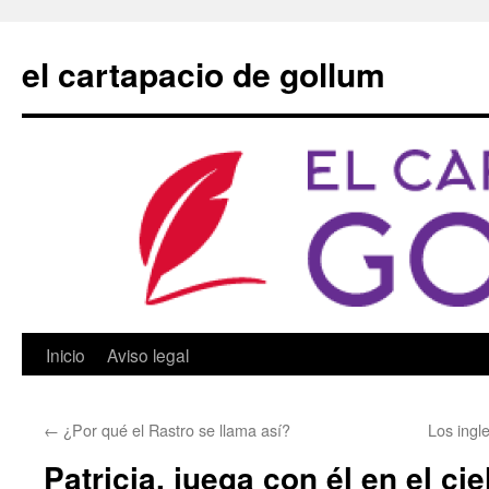
Saltar
al
el cartapacio de gollum
contenido
Inicio
Aviso legal
←
¿Por qué el Rastro se llama así?
Los ingle
Patricia, juega con él en el cie