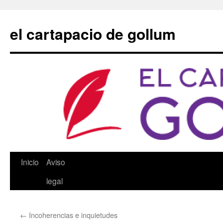
Saltar
al
el cartapacio de gollum
contenido
Inicio
Aviso
legal
←
Incoherencias e inquietudes