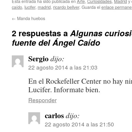
Esta entrada ha sido publicada en
Arte
,
Curiosidades
,
Madrid
y 
caído
,
lucifer
,
madrid
,
ricardo bellver
. Guarda el
enlace permane
←
Manda huebos
2 respuestas a
Algunas curiosi
fuente del Ángel Caído
Sergio
dijo:
22 agosto 2014 a las 21:03
En el Rockefeller Center no hay ni
Lucifer. Informate bien.
Responder
carlos
dijo:
22 agosto 2014 a las 21:50