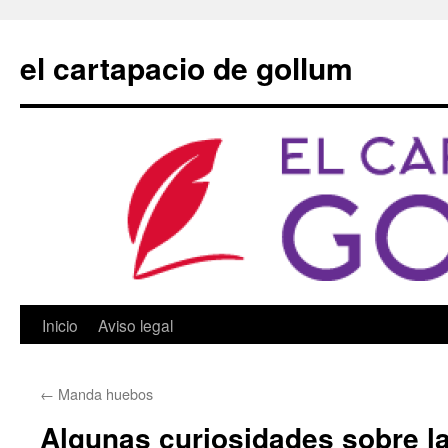
Saltar
al
el cartapacio de gollum
contenido
Inicio
Aviso legal
←
Manda huebos
Algunas curiosidades sobre la