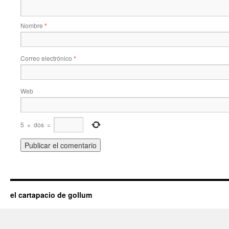
Nombre
*
Correo electrónico
*
Web
5
+
dos
=
el cartapacio de gollum