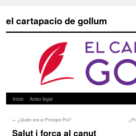
Saltar
al
el cartapacio de gollum
contenido
Inicio
Aviso legal
←
¿Quién era el Príncipe Pío?
¿Po
Salut i força al canut