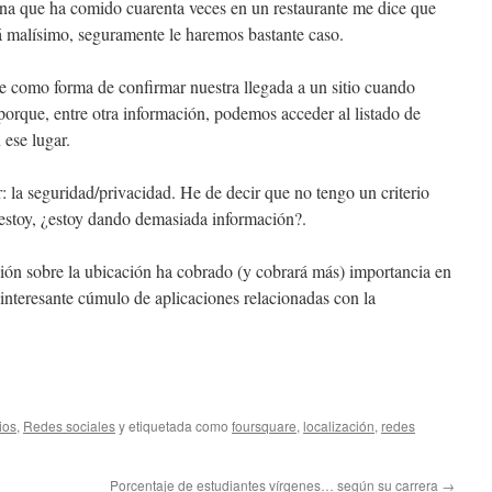
sona que ha comido cuarenta veces en un restaurante me dice que
tá malísimo, seguramente le haremos bastante caso.
e como forma de confirmar nuestra llegada a un sitio cuando
orque, entre otra información, podemos acceder al listado de
ese lugar.
r: la seguridad/privacidad. He de decir que no tengo un criterio
e estoy, ¿estoy dando demasiada información?.
ción sobre la ubicación ha cobrado (y cobrará más) importancia en
 interesante cúmulo de aplicaciones relacionadas con la
ios
,
Redes sociales
y etiquetada como
foursquare
,
localización
,
redes
Porcentaje de estudiantes vírgenes… según su carrera
→