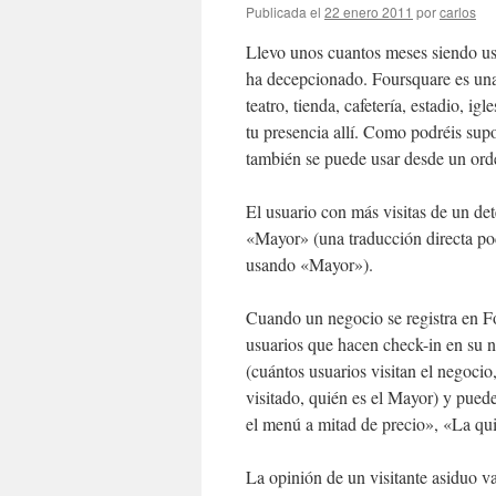
Publicada el
22 enero 2011
por
carlos
Llevo unos cuantos meses siendo u
ha decepcionado. Foursquare es una a
teatro, tienda, cafetería, estadio, i
tu presencia allí. Como podréis sup
también se puede usar desde un or
El usuario con más visitas de un de
«Mayor» (una traducción directa po
usando «Mayor»).
Cuando un negocio se registra en Fo
usuarios que hacen check-in en su 
(cuántos usuarios visitan el negocio
visitado, quién es el Mayor) y pued
el menú a mitad de precio», «La quin
La opinión de un visitante asiduo va