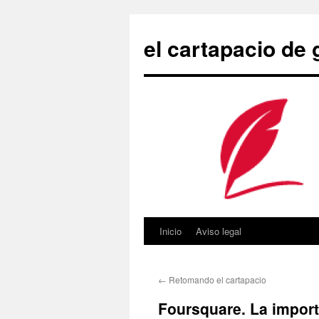
Saltar
al
el cartapacio de
contenido
Inicio
Aviso legal
←
Retomando el cartapacio
Foursquare. La import