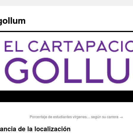
 gollum
Porcentaje de estudiantes vírgenes… según su carrera
→
ancia de la localización