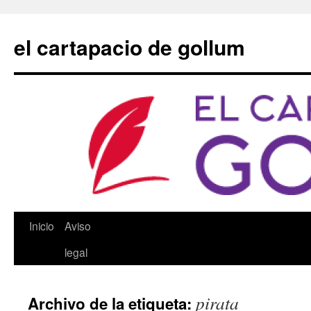
Saltar
al
el cartapacio de gollum
contenido
Inicio
Aviso
legal
pirata
Archivo de la etiqueta: