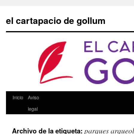
Saltar
al
el cartapacio de gollum
contenido
Inicio
Aviso
legal
parques arqueo
Archivo de la etiqueta: