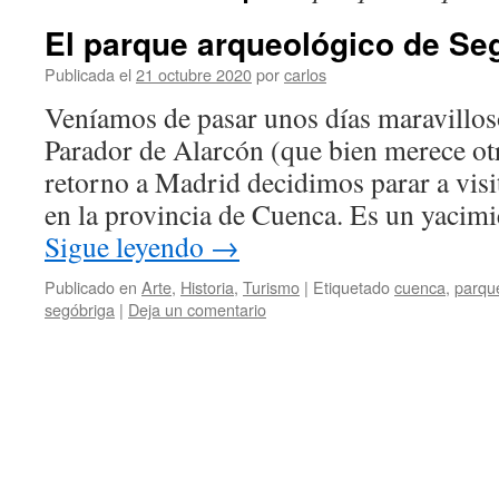
El parque arqueológico de Se
Publicada el
21 octubre 2020
por
carlos
Veníamos de pasar unos días maravilloso
Parador de Alarcón (que bien merece otr
retorno a Madrid decidimos parar a visi
en la provincia de Cuenca. Es un yacim
Sigue leyendo
→
Publicado en
Arte
,
Historia
,
Turismo
|
Etiquetado
cuenca
,
parqu
segóbriga
|
Deja un comentario