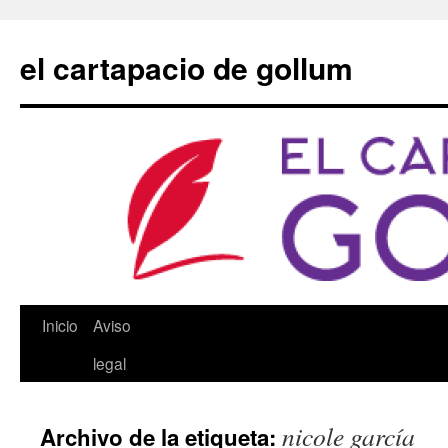
Saltar
al
el cartapacio de gollum
contenido
Inicio
Aviso
legal
nicole garcía
Archivo de la etiqueta: