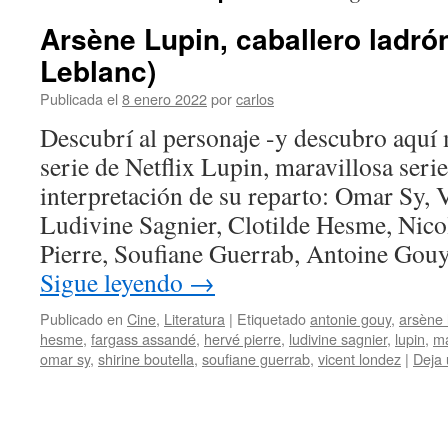
Arsène Lupin, caballero ladró
Leblanc)
Publicada el
8 enero 2022
por
carlos
Descubrí al personaje -y descubro aquí 
serie de Netflix Lupin, maravillosa seri
interpretación de su reparto: Omar Sy, 
Ludivine Sagnier, Clotilde Hesme, Nico
Pierre, Soufiane Guerrab, Antoine Gou
Sigue leyendo
→
Publicado en
Cine
,
Literatura
|
Etiquetado
antonie gouy
,
arsène 
hesme
,
fargass assandé
,
hervé pierre
,
ludivine sagnier
,
lupin
,
ma
omar sy
,
shirine boutella
,
soufiane guerrab
,
vicent londez
|
Deja 