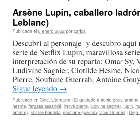
Arsène Lupin, caballero ladró
Leblanc)
Publicada el
8 enero 2022
por
carlos
Descubrí al personaje -y descubro aquí 
serie de Netflix Lupin, maravillosa seri
interpretación de su reparto: Omar Sy, 
Ludivine Sagnier, Clotilde Hesme, Nico
Pierre, Soufiane Guerrab, Antoine Gou
Sigue leyendo
→
Publicado en
Cine
,
Literatura
|
Etiquetado
antonie gouy
,
arsène 
hesme
,
fargass assandé
,
hervé pierre
,
ludivine sagnier
,
lupin
,
ma
omar sy
,
shirine boutella
,
soufiane guerrab
,
vicent londez
|
Deja 