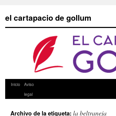
Saltar
al
el cartapacio de gollum
contenido
Inicio
Aviso
legal
la beltraneja
Archivo de la etiqueta: