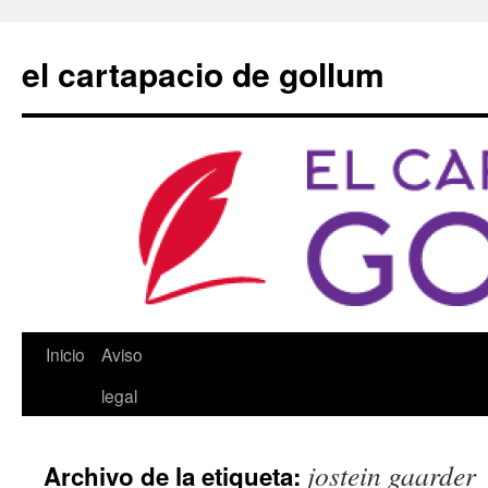
Saltar
al
el cartapacio de gollum
contenido
Inicio
Aviso
legal
jostein gaarder
Archivo de la etiqueta: