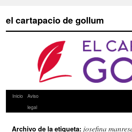
Saltar
al
el cartapacio de gollum
contenido
Inicio
Aviso
legal
josefina manres
Archivo de la etiqueta: