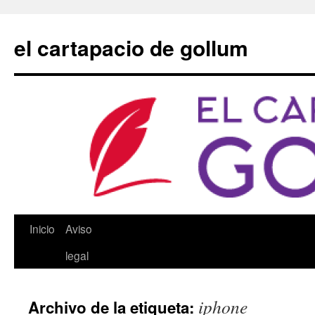
Saltar
al
el cartapacio de gollum
contenido
Inicio
Aviso
legal
iphone
Archivo de la etiqueta: