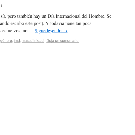
os
a sí), pero también hay un Día Internacional del Hombre. Se
ando escribo este post). Y todavía tiene tan poca
is esfuerzos, no …
Sigue leyendo
→
,
género
,
imd
,
masculinidad
|
Deja un comentario