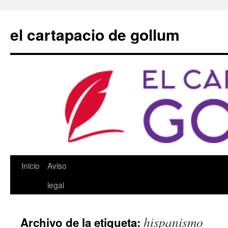
Saltar
al
el cartapacio de gollum
contenido
Inicio
Aviso
legal
hispanismo
Archivo de la etiqueta: