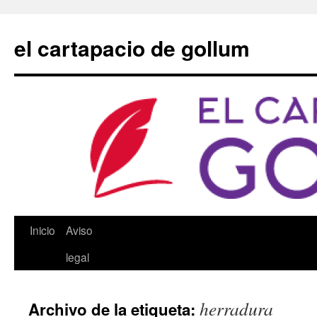
Saltar
al
el cartapacio de gollum
contenido
Inicio
Aviso
legal
herradura
Archivo de la etiqueta: