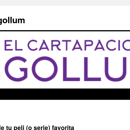
 gollum
 tu peli (o serie) favorita