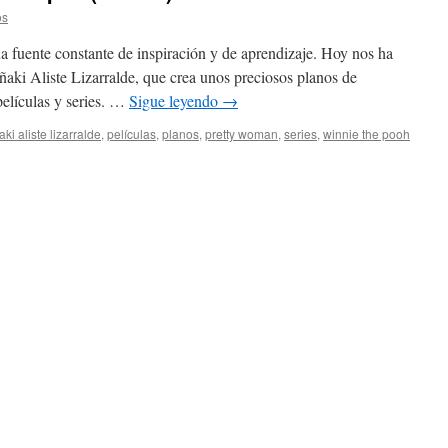
os
na fuente constante de inspiración y de aprendizaje. Hoy nos ha
ñaki Aliste Lizarralde, que crea unos preciosos planos de
películas y series. …
Sigue leyendo
→
aki aliste lizarralde
,
películas
,
planos
,
pretty woman
,
series
,
winnie the pooh