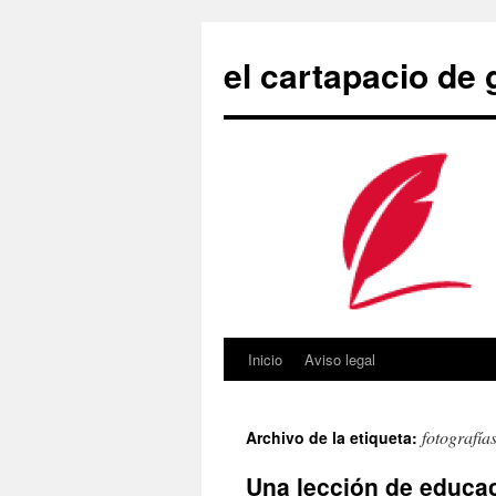
Saltar
al
el cartapacio de
contenido
Inicio
Aviso legal
fotografía
Archivo de la etiqueta:
Una lección de educac