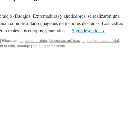
alejo (Badajoz, Extremadura) y alrededores, se realizaron una
 tenían como resultado imágenes de menores desnudas. Los rostros
eran reales; los cuerpos, generados …
Sigue leyendo
→
|
Etiquetado
ai
,
almendralejo
,
fotografías eróticas
,
ia
,
inteligencia artificial
,
am al adib
,
montaje
|
Deja un comentario