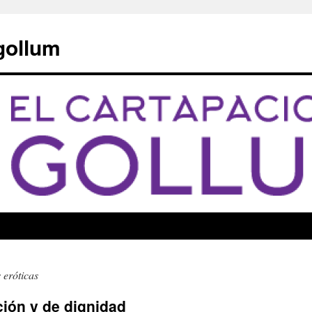
 gollum
s eróticas
ión y de dignidad