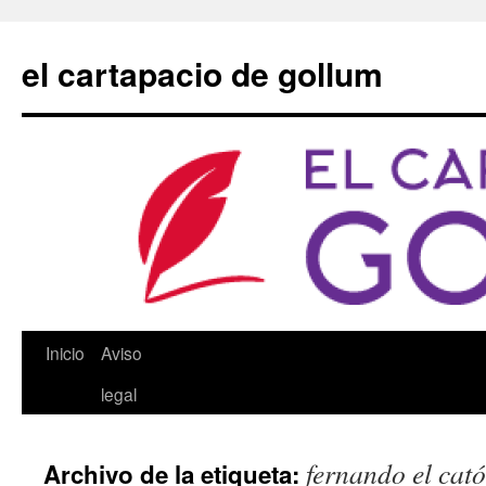
Saltar
al
el cartapacio de gollum
contenido
Inicio
Aviso
legal
fernando el cató
Archivo de la etiqueta: