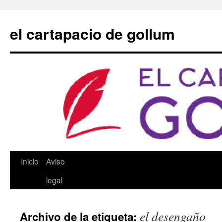
Saltar
al
el cartapacio de gollum
contenido
Inicio
Aviso
legal
el desengaño
Archivo de la etiqueta: