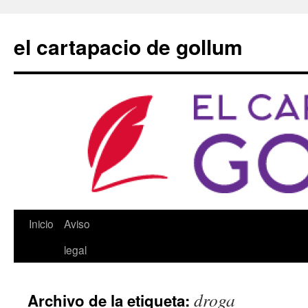
Saltar
al
el cartapacio de gollum
contenido
Inicio
Aviso
legal
droga
Archivo de la etiqueta: