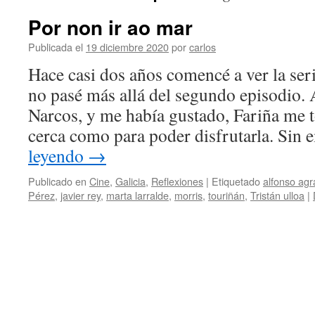
Por non ir ao mar
Publicada el
19 diciembre 2020
por
carlos
Hace casi dos años comencé a ver la seri
no pasé más allá del segundo episodio.
Narcos, y me había gustado, Fariña me 
cerca como para poder disfrutarla. Si
leyendo
→
Publicado en
Cine
,
Galicia
,
Reflexiones
|
Etiquetado
alfonso agr
Pérez
,
javier rey
,
marta larralde
,
morris
,
touriñán
,
Tristán ulloa
|