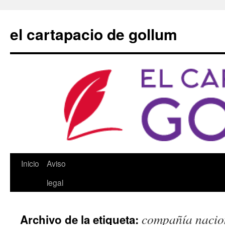
Saltar
al
el cartapacio de gollum
contenido
Inicio
Aviso
legal
compañía nacion
Archivo de la etiqueta: