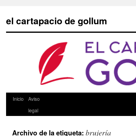
Saltar
al
el cartapacio de gollum
contenido
Inicio
Aviso
legal
brujería
Archivo de la etiqueta: