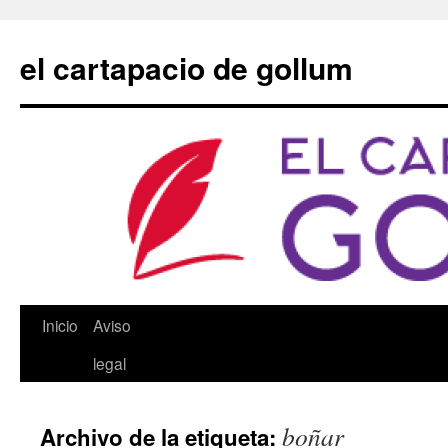
Saltar
al
el cartapacio de gollum
contenido
Inicio
Aviso
legal
boñar
Archivo de la etiqueta: