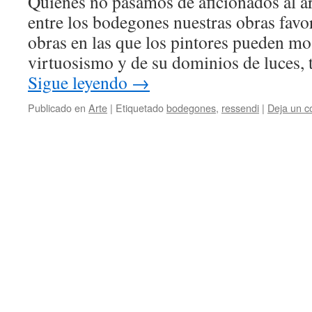
Quienes no pasamos de aficionados al a
entre los bodegones nuestras obras favo
obras en las que los pintores pueden mo
virtuosismo y de su dominios de luces,
Sigue leyendo
→
Publicado en
Arte
|
Etiquetado
bodegones
,
ressendi
|
Deja un c