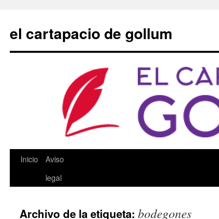
Saltar
al
el cartapacio de gollum
contenido
Inicio
Aviso
legal
bodegones
Archivo de la etiqueta: