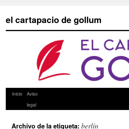
Saltar
al
el cartapacio de gollum
contenido
Inicio
Aviso
legal
berlín
Archivo de la etiqueta: