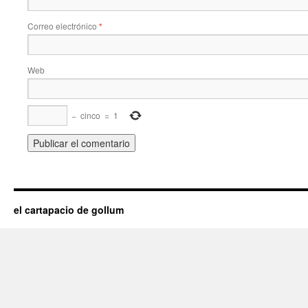
Correo electrónico
*
Web
−
cinco
=
1
el cartapacio de gollum