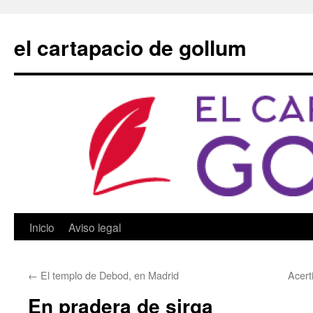
Saltar
al
el cartapacio de gollum
contenido
Inicio
Aviso legal
←
El templo de Debod, en Madrid
Acert
En pradera de sirga