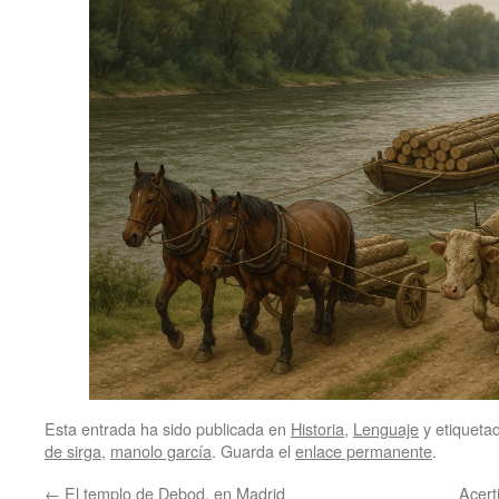
Esta entrada ha sido publicada en
Historia
,
Lenguaje
y etiquet
de sirga
,
manolo garcía
. Guarda el
enlace permanente
.
←
El templo de Debod, en Madrid
Acert