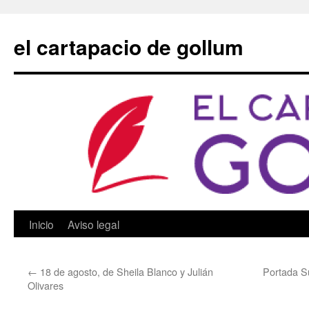
Saltar
al
el cartapacio de gollum
contenido
Inicio
Aviso legal
←
18 de agosto, de Sheila Blanco y Julián
Portada Su
Olivares