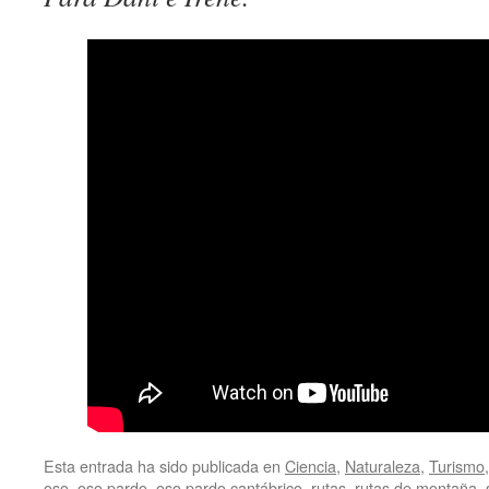
Esta entrada ha sido publicada en
Ciencia
,
Naturaleza
,
Turismo
oso
,
oso pardo
,
oso pardo cantábrico
,
rutas
,
rutas de montaña
,