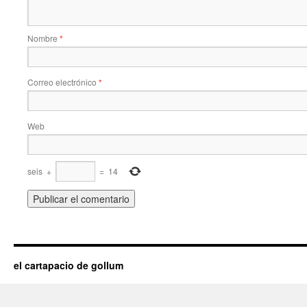
Nombre
*
Correo electrónico
*
Web
seis
+
=
14
el cartapacio de gollum