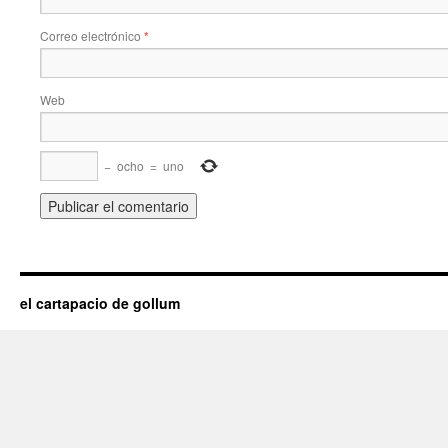
Correo electrónico
*
Web
−
ocho
=
uno
el cartapacio de gollum