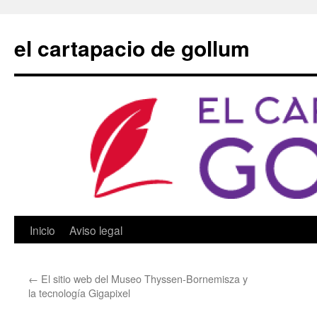
Saltar
al
el cartapacio de gollum
contenido
Inicio
Aviso legal
←
El sitio web del Museo Thyssen-Bornemisza y
la tecnología Gigapixel