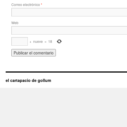
Correo electrónico
*
Web
+
nueve
=
18
el cartapacio de gollum