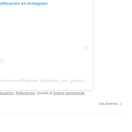
ublicación en Instagram
Una publicación compartida de Crianza con Propósito (@crianza_con_proposito)
ducación
,
Reflexiones
. Guarda el
enlace permanente
.
De jóvenes
→