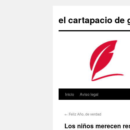
Saltar
al
el cartapacio de
contenido
Inicio
Aviso legal
←
Feliz Año, de verdad
Los niños merecen re