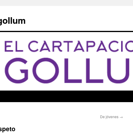
 gollum
De jóvenes
→
speto