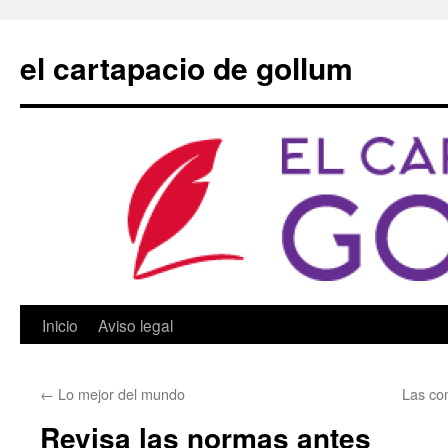
Saltar
al
el cartapacio de gollum
contenido
Inicio
Aviso legal
←
Lo mejor del mundo
Las com
Revisa las normas antes