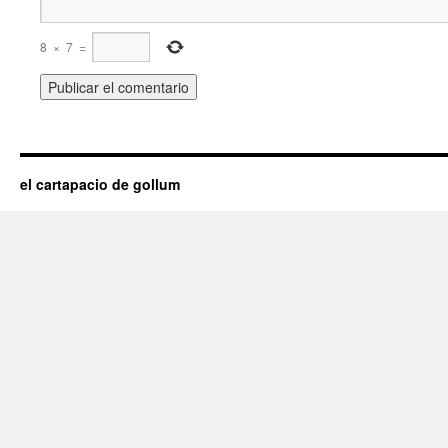
8
×
7
=
el cartapacio de gollum