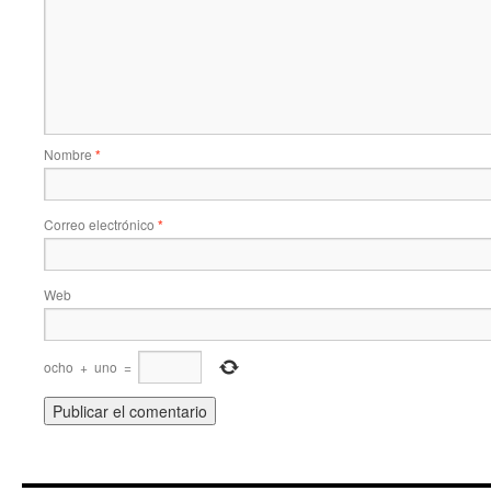
Nombre
*
Correo electrónico
*
Web
ocho
+
uno
=