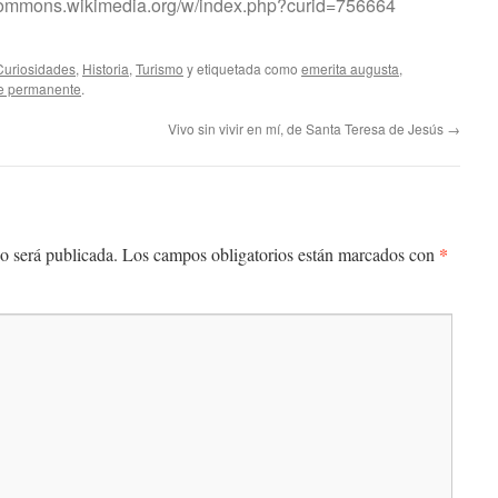
/commons.wikimedia.org/w/index.php?curid=756664
Curiosidades
,
Historia
,
Turismo
y etiquetada como
emerita augusta
,
e permanente
.
Vivo sin vivir en mí, de Santa Teresa de Jesús
→
*
o será publicada.
Los campos obligatorios están marcados con