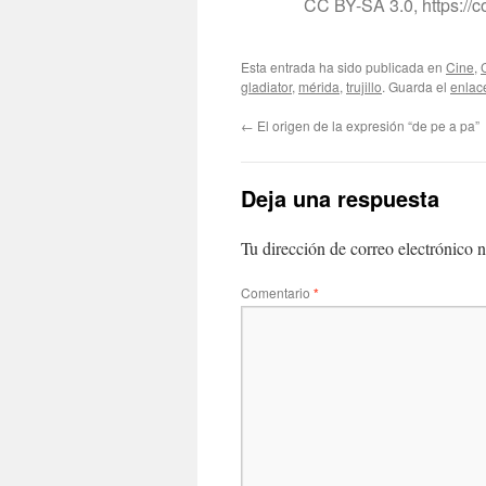
CC BY-SA 3.0, https:/
Esta entrada ha sido publicada en
Cine
,
gladiator
,
mérida
,
trujillo
. Guarda el
enlac
←
El origen de la expresión “de pe a pa”
Deja una respuesta
Tu dirección de correo electrónico n
Comentario
*