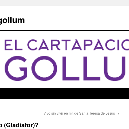
 gollum
Vivo sin vivir en mí, de Santa Teresa de Jesús
→
 (Gladiator)?