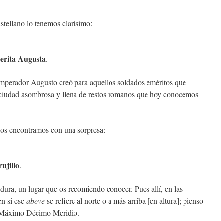
stellano lo tenemos clarísimo:
erita Augusta
.
emperador Augusto creó para aquellos soldados eméritos que
a ciudad asombrosa y llena de restos romanos que hoy conocemos
 nos encontramos con una sorpresa:
rujillo
.
adura, un lugar que os recomiendo conocer. Pues allí, en las
en si ese
above
se refiere al norte o a más arriba [en altura]; pienso
an Máximo Décimo Meridio.