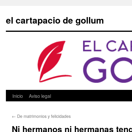
Saltar
al
el cartapacio de gollum
contenido
Inicio
Aviso legal
←
De matrimonios y felicidades
Ni hermanos ni hermanas teng