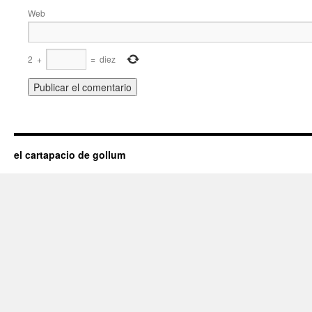
Web
2
+
=
diez
el cartapacio de gollum