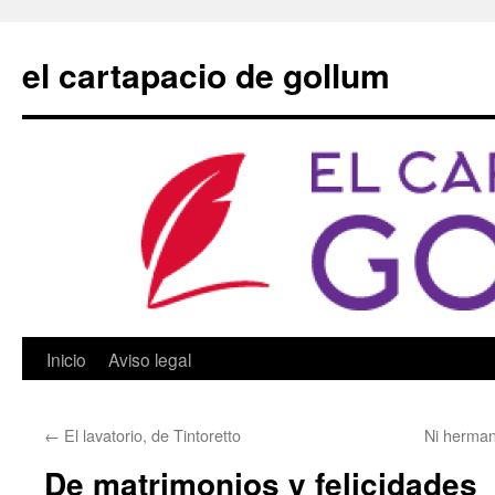
Saltar
al
el cartapacio de gollum
contenido
Inicio
Aviso legal
←
El lavatorio, de Tintoretto
Ni herman
De matrimonios y felicidades